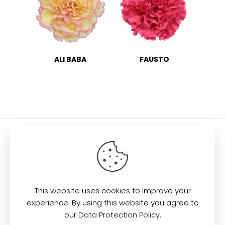
ALI BABA
FAUSTO
Visítanos
Explora
Km 4.2
vía
CULTIVO
Suba - Cota
EQUIPO
This website uses cookies to improve your
Bogotá - Col
SOSTENIBILIDAD
experience. By using this website you agree to
(+57) 601
CONTACTO
8966638
our
Data Protection Policy
.
LEGALES